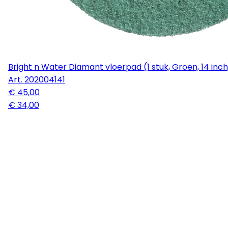
Bright n Water Diamant vloerpad (1 stuk, Groen, 14 inc
Art.
202004141
€ 45,00
€ 34,00