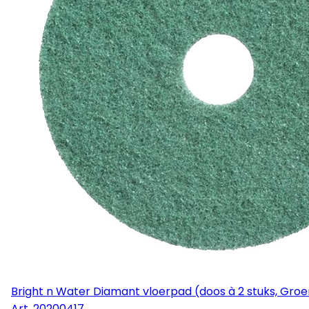
Bright n Water Diamant vloerpad (doos à 2 stuks, Groen
Art.
20200417