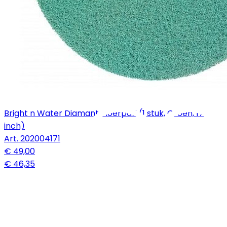
Bright n Water Diamant vloerpad (1 stuk, Groen, 17
inch)
Art.
202004171
€ 49,00
€ 46,35