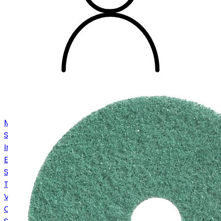
Machines
Stofzuigers
Industriezuigers
Eenschijfsmachines
Schrob-/zuigmachines
Tapijtmachines
Veegmachines
Onderdelen en accessoires