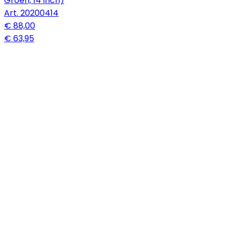
Groen, 14 inch)
Art.
20200414
€ 88,00
€ 63,95