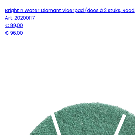
Bright n Water Diamant vloerpad (doos à 2 stuks, Rood,
Art.
20200117
€ 89,00
€ 96,00