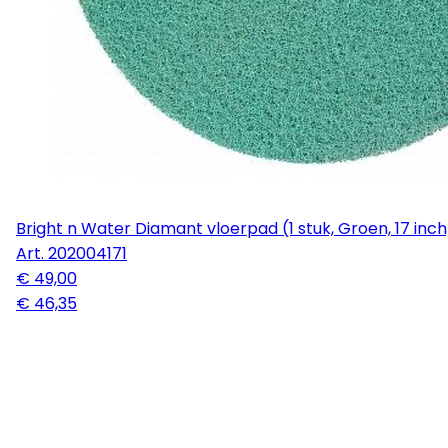
Bright n Water Diamant vloerpad (1 stuk, Groen, 17 inch
Art.
202004171
€ 49,00
€ 46,35