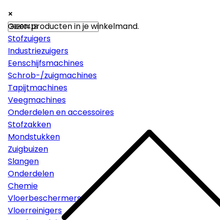
×
×
×
Machines
Geen producten in je winkelmand.
Stofzuigers
Industriezuigers
Eenschijfsmachines
Schrob-/zuigmachines
Tapijtmachines
Veegmachines
Onderdelen en accessoires
Stofzakken
Mondstukken
Zuigbuizen
Slangen
Onderdelen
Chemie
Vloerbeschermers
Vloerreinigers