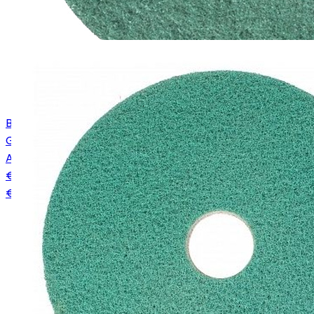
Bright n Water Diamant vloerpad (doos à 2 stuks,
Groen, 17 inch)
Art.
20200417
€ 89,00
€ 79,95