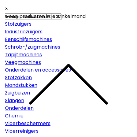
×
×
×
Machines
Geen producten in je winkelmand.
Stofzuigers
Industriezuigers
Eenschijfsmachines
Schrob-/zuigmachines
Tapijtmachines
Veegmachines
Onderdelen en accessoires
Stofzakken
Mondstukken
Zuigbuizen
Slangen
Onderdelen
Chemie
Vloerbeschermers
Vloerreinigers