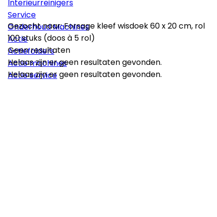
Interieurreinigers
Service
Gezocht naar: Forsage kleef wisdoek 60 x 20 cm, rol
Onderhoud Machines
100 stuks (doos à 5 rol)
Actie
Geen resultaten
Actiefolders
Helaas zijn er geen resultaten gevonden.
Actie machines
Helaas zijn er geen resultaten gevonden.
Actie service