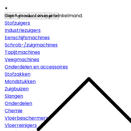
×
×
×
Machines
Geen producten in je winkelmand.
Stofzuigers
Industriezuigers
Eenschijfsmachines
Schrob-/zuigmachines
Tapijtmachines
Veegmachines
Onderdelen en accessoires
Stofzakken
Mondstukken
Zuigbuizen
Slangen
Onderdelen
Chemie
Vloerbeschermers
Vloerreinigers