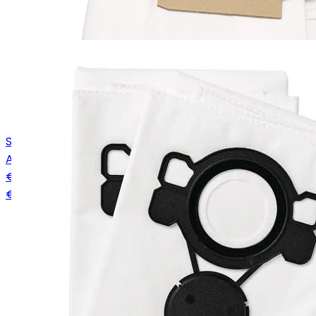
Stofzak Nilfisk UZ934 high filtration, 5 stuks
Art.
1406905002
€ 11,52
€ 8,95