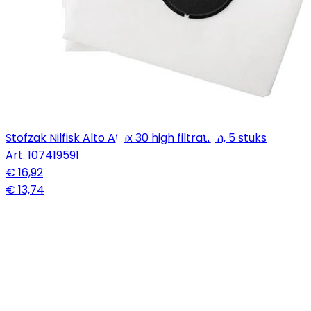
Stofzak Nilfisk Alto Attix 30 high filtration, 5 stuks
Art.
107419591
€ 16,92
€ 13,74