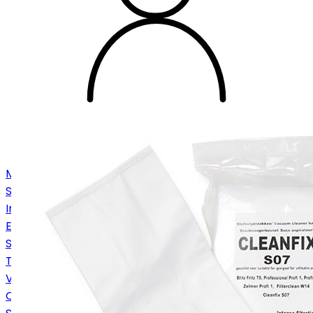
Machines
Stofzuigers
Industriezuigers
Eenschijfsmachines
Schrob-/zuigmachines
Tapijtmachines
Veegmachines
Onderdelen en accessoires