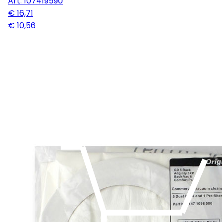
Art.
107419590
€ 16,71
€ 10,56