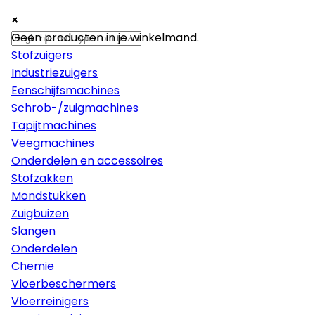
×
×
×
Machines
Geen producten in je winkelmand.
Stofzuigers
Industriezuigers
Eenschijfsmachines
Schrob-/zuigmachines
Tapijtmachines
Veegmachines
Onderdelen en accessoires
Stofzakken
Mondstukken
Zuigbuizen
Slangen
Onderdelen
Chemie
Vloerbeschermers
Vloerreinigers