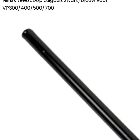
Nilfisk telescoop zuigbuis zwart/blauw voor
VP300/400/500/700