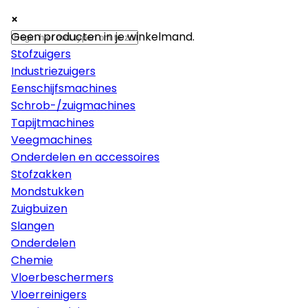
×
×
×
Machines
Geen producten in je winkelmand.
Stofzuigers
Industriezuigers
Eenschijfsmachines
Schrob-/zuigmachines
Tapijtmachines
Veegmachines
Onderdelen en accessoires
Stofzakken
Mondstukken
Zuigbuizen
Slangen
Onderdelen
Chemie
Vloerbeschermers
Vloerreinigers