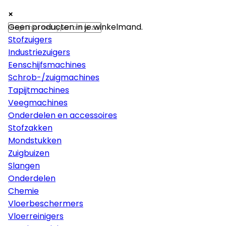
×
×
×
Machines
Geen producten in je winkelmand.
Stofzuigers
Industriezuigers
Eenschijfsmachines
Schrob-/zuigmachines
Tapijtmachines
Veegmachines
Onderdelen en accessoires
Stofzakken
Mondstukken
Zuigbuizen
Slangen
Onderdelen
Chemie
Vloerbeschermers
Vloerreinigers