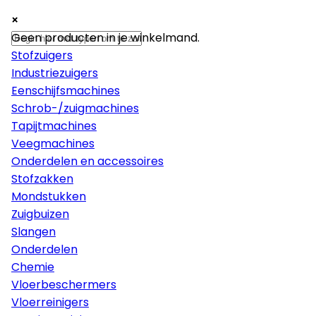
×
×
×
Machines
Geen producten in je winkelmand.
Stofzuigers
Industriezuigers
Eenschijfsmachines
Schrob-/zuigmachines
Tapijtmachines
Veegmachines
Onderdelen en accessoires
Stofzakken
Mondstukken
Zuigbuizen
Slangen
Onderdelen
Chemie
Vloerbeschermers
Vloerreinigers