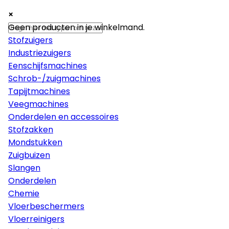
×
×
×
Machines
Geen producten in je winkelmand.
Stofzuigers
Industriezuigers
Eenschijfsmachines
Schrob-/zuigmachines
Tapijtmachines
Veegmachines
Onderdelen en accessoires
Stofzakken
Mondstukken
Zuigbuizen
Slangen
Onderdelen
Chemie
Vloerbeschermers
Vloerreinigers