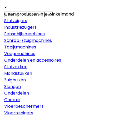
×
×
×
Machines
Geen producten in je winkelmand.
Stofzuigers
Industriezuigers
Eenschijfsmachines
Schrob-/zuigmachines
Tapijtmachines
Veegmachines
Onderdelen en accessoires
Stofzakken
Mondstukken
Zuigbuizen
Slangen
Onderdelen
Chemie
Vloerbeschermers
Vloerreinigers