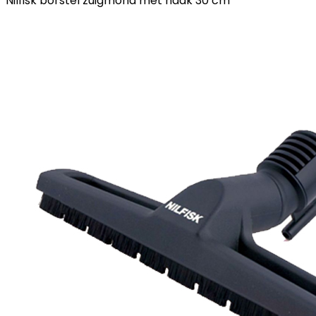
Nilfisk borstel zuigmond met haak 30 cm