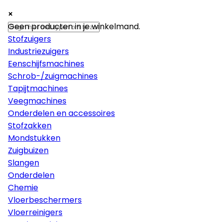
×
×
×
Machines
Geen producten in je winkelmand.
Stofzuigers
Industriezuigers
Eenschijfsmachines
Schrob-/zuigmachines
Tapijtmachines
Veegmachines
Onderdelen en accessoires
Stofzakken
Mondstukken
Zuigbuizen
Slangen
Onderdelen
Chemie
Vloerbeschermers
Vloerreinigers