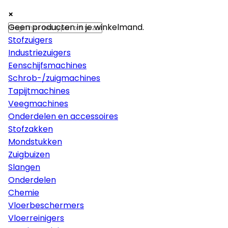
×
×
×
Machines
Geen producten in je winkelmand.
Stofzuigers
Industriezuigers
Eenschijfsmachines
Schrob-/zuigmachines
Tapijtmachines
Veegmachines
Onderdelen en accessoires
Stofzakken
Mondstukken
Zuigbuizen
Slangen
Onderdelen
Chemie
Vloerbeschermers
Vloerreinigers