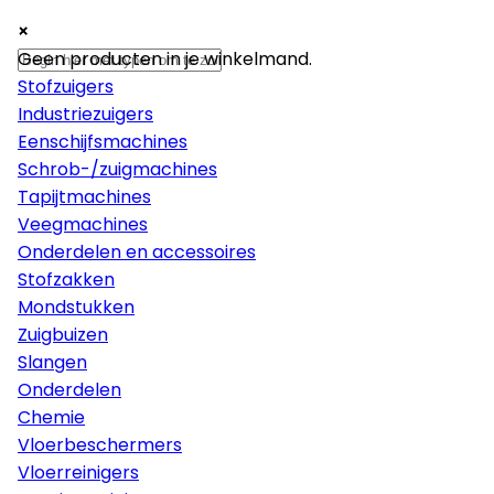
×
×
×
Machines
Geen producten in je winkelmand.
Stofzuigers
Industriezuigers
Eenschijfsmachines
Schrob-/zuigmachines
Tapijtmachines
Veegmachines
Onderdelen en accessoires
Stofzakken
Mondstukken
Zuigbuizen
Slangen
Onderdelen
Chemie
Vloerbeschermers
Vloerreinigers