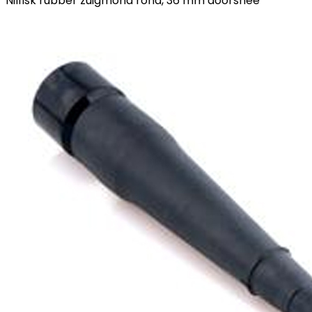
Nilfisk rubber zuigmond rond, 36 mm doorsnee