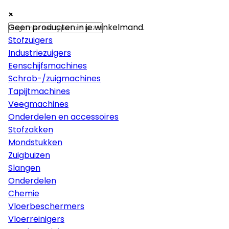
×
×
×
Machines
Geen producten in je winkelmand.
Stofzuigers
Industriezuigers
Eenschijfsmachines
Schrob-/zuigmachines
Tapijtmachines
Veegmachines
Onderdelen en accessoires
Stofzakken
Mondstukken
Zuigbuizen
Slangen
Onderdelen
Chemie
Vloerbeschermers
Vloerreinigers