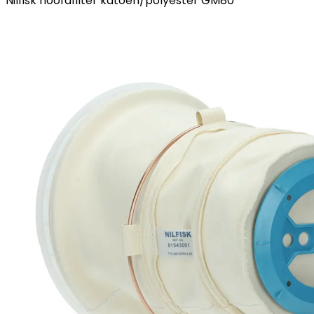
Nilfisk hoofdfilter katoen/polyester GM80