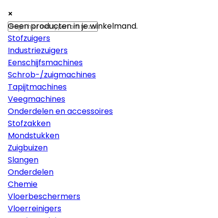
×
×
×
Machines
Geen producten in je winkelmand.
Stofzuigers
Industriezuigers
Eenschijfsmachines
Schrob-/zuigmachines
Tapijtmachines
Veegmachines
Onderdelen en accessoires
Stofzakken
Mondstukken
Zuigbuizen
Slangen
Onderdelen
Chemie
Vloerbeschermers
Vloerreinigers