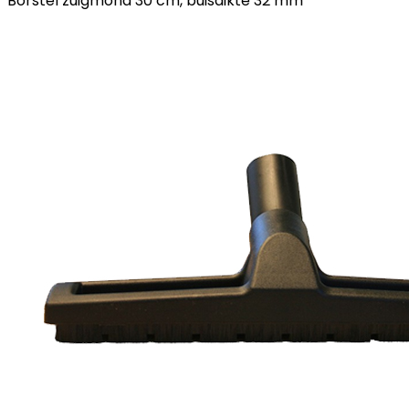
Borstel zuigmond 30 cm, buisdikte 32 mm