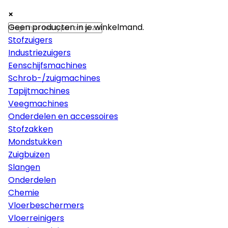
×
×
×
Machines
Geen producten in je winkelmand.
Stofzuigers
Industriezuigers
Eenschijfsmachines
Schrob-/zuigmachines
Tapijtmachines
Veegmachines
Onderdelen en accessoires
Stofzakken
Mondstukken
Zuigbuizen
Slangen
Onderdelen
Chemie
Vloerbeschermers
Vloerreinigers