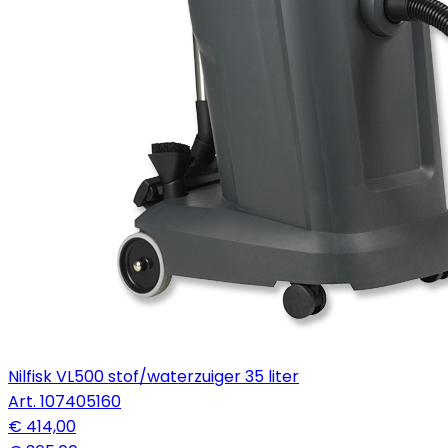
Nilfisk VL500 stof/waterzuiger 35 liter
Art.
107405160
€ 414,00