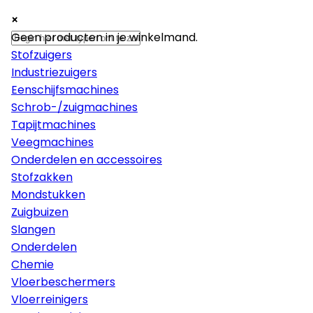
×
×
×
Machines
Geen producten in je winkelmand.
Stofzuigers
Industriezuigers
Eenschijfsmachines
Schrob-/zuigmachines
Tapijtmachines
Veegmachines
Onderdelen en accessoires
Stofzakken
Mondstukken
Zuigbuizen
Slangen
Onderdelen
Chemie
Vloerbeschermers
Vloerreinigers