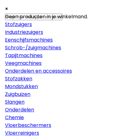
×
×
×
Machines
Geen producten in je winkelmand.
Stofzuigers
Industriezuigers
Eenschijfsmachines
Schrob-/zuigmachines
Tapijtmachines
Veegmachines
Onderdelen en accessoires
Stofzakken
Mondstukken
Zuigbuizen
Slangen
Onderdelen
Chemie
Vloerbeschermers
Vloerreinigers