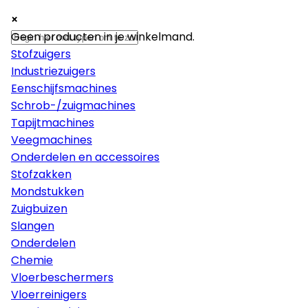
×
×
×
Machines
Geen producten in je winkelmand.
Stofzuigers
Industriezuigers
Eenschijfsmachines
Schrob-/zuigmachines
Tapijtmachines
Veegmachines
Onderdelen en accessoires
Stofzakken
Mondstukken
Zuigbuizen
Slangen
Onderdelen
Chemie
Vloerbeschermers
Vloerreinigers