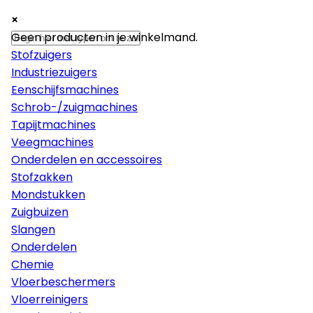
×
×
×
Machines
Geen producten in je winkelmand.
Stofzuigers
Industriezuigers
Eenschijfsmachines
Schrob-/zuigmachines
Tapijtmachines
Veegmachines
Onderdelen en accessoires
Stofzakken
Mondstukken
Zuigbuizen
Slangen
Onderdelen
Chemie
Vloerbeschermers
Vloerreinigers