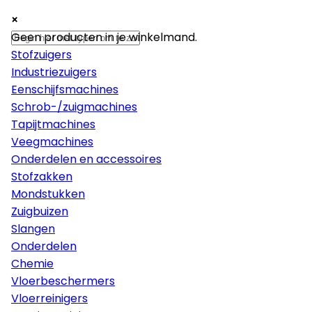
×
×
×
Machines
Geen producten in je winkelmand.
Stofzuigers
Industriezuigers
Eenschijfsmachines
Schrob-/zuigmachines
Tapijtmachines
Veegmachines
Onderdelen en accessoires
Stofzakken
Mondstukken
Zuigbuizen
Slangen
Onderdelen
Chemie
Vloerbeschermers
Vloerreinigers