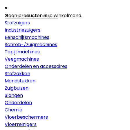
×
×
×
Machines
Geen producten in je winkelmand.
Stofzuigers
Industriezuigers
Eenschijfsmachines
Schrob-/zuigmachines
Tapijtmachines
Veegmachines
Onderdelen en accessoires
Stofzakken
Mondstukken
Zuigbuizen
Slangen
Onderdelen
Chemie
Vloerbeschermers
Vloerreinigers