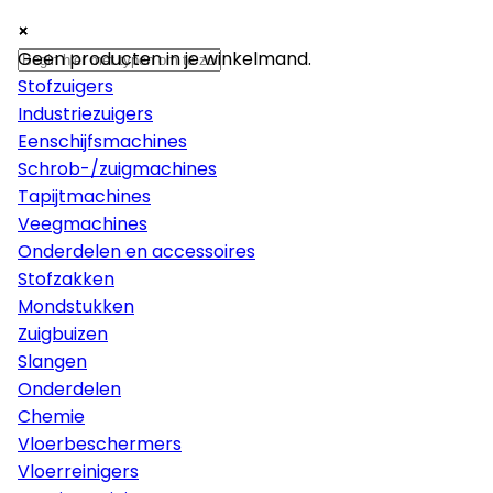
×
×
×
Machines
Geen producten in je winkelmand.
Stofzuigers
Industriezuigers
Eenschijfsmachines
Schrob-/zuigmachines
Tapijtmachines
Veegmachines
Onderdelen en accessoires
Stofzakken
Mondstukken
Zuigbuizen
Slangen
Onderdelen
Chemie
Vloerbeschermers
Vloerreinigers