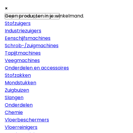
×
×
×
Machines
Geen producten in je winkelmand.
Stofzuigers
Industriezuigers
Eenschijfsmachines
Schrob-/zuigmachines
Tapijtmachines
Veegmachines
Onderdelen en accessoires
Stofzakken
Mondstukken
Zuigbuizen
Slangen
Onderdelen
Chemie
Vloerbeschermers
Vloerreinigers