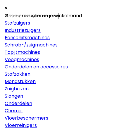
×
×
×
Machines
Geen producten in je winkelmand.
Stofzuigers
Industriezuigers
Eenschijfsmachines
Schrob-/zuigmachines
Tapijtmachines
Veegmachines
Onderdelen en accessoires
Stofzakken
Mondstukken
Zuigbuizen
Slangen
Onderdelen
Chemie
Vloerbeschermers
Vloerreinigers