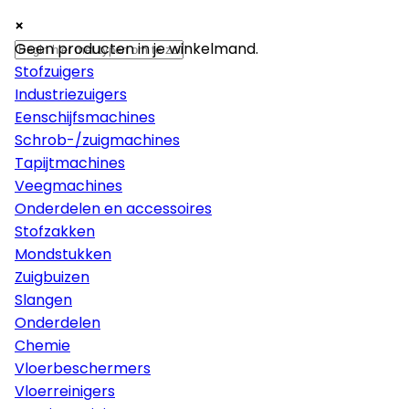
×
×
×
Machines
Geen producten in je winkelmand.
Stofzuigers
Industriezuigers
Eenschijfsmachines
Schrob-/zuigmachines
Tapijtmachines
Veegmachines
Onderdelen en accessoires
Stofzakken
Mondstukken
Zuigbuizen
Slangen
Onderdelen
Chemie
Vloerbeschermers
Vloerreinigers