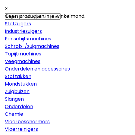
×
×
×
Machines
Geen producten in je winkelmand.
Stofzuigers
Industriezuigers
Eenschijfsmachines
Schrob-/zuigmachines
Tapijtmachines
Veegmachines
Onderdelen en accessoires
Stofzakken
Mondstukken
Zuigbuizen
Slangen
Onderdelen
Chemie
Vloerbeschermers
Vloerreinigers