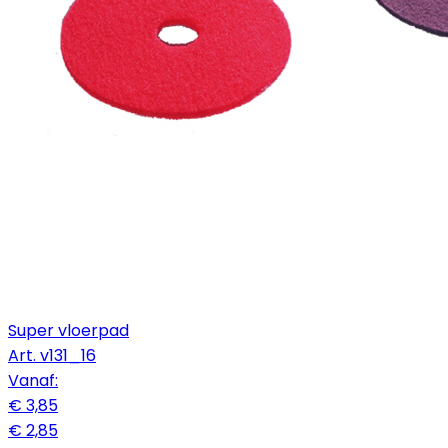
Super vloerpad
Art.
v131_16
Vanaf:
€ 3,85
€ 2,85