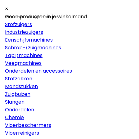
×
×
×
Machines
Geen producten in je winkelmand.
Stofzuigers
Industriezuigers
Eenschijfsmachines
Schrob-/zuigmachines
Tapijtmachines
Veegmachines
Onderdelen en accessoires
Stofzakken
Mondstukken
Zuigbuizen
Slangen
Onderdelen
Chemie
Vloerbeschermers
Vloerreinigers