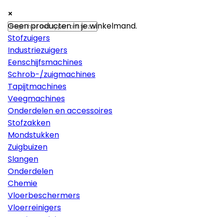
×
×
×
Machines
Geen producten in je winkelmand.
Stofzuigers
Industriezuigers
Eenschijfsmachines
Schrob-/zuigmachines
Tapijtmachines
Veegmachines
Onderdelen en accessoires
Stofzakken
Mondstukken
Zuigbuizen
Slangen
Onderdelen
Chemie
Vloerbeschermers
Vloerreinigers