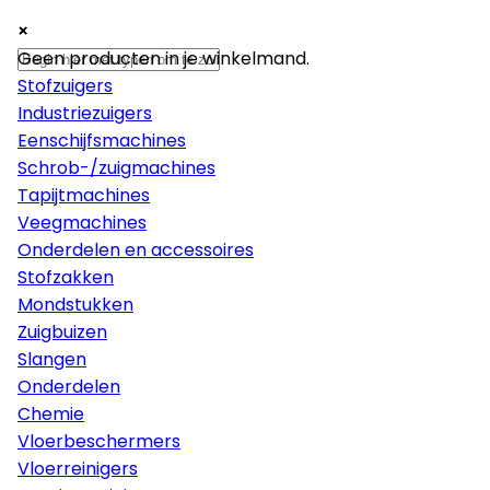
×
×
×
Machines
Geen producten in je winkelmand.
Stofzuigers
Industriezuigers
Eenschijfsmachines
Schrob-/zuigmachines
Tapijtmachines
Veegmachines
Onderdelen en accessoires
Stofzakken
Mondstukken
Zuigbuizen
Slangen
Onderdelen
Chemie
Vloerbeschermers
Vloerreinigers