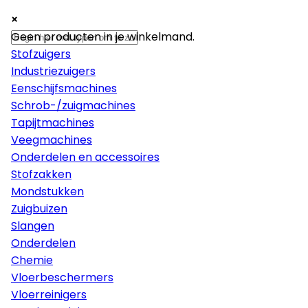
×
×
×
Machines
Geen producten in je winkelmand.
Stofzuigers
Industriezuigers
Eenschijfsmachines
Schrob-/zuigmachines
Tapijtmachines
Veegmachines
Onderdelen en accessoires
Stofzakken
Mondstukken
Zuigbuizen
Slangen
Onderdelen
Chemie
Vloerbeschermers
Vloerreinigers