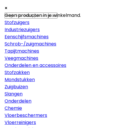
×
×
×
Machines
Geen producten in je winkelmand.
Stofzuigers
Industriezuigers
Eenschijfsmachines
Schrob-/zuigmachines
Tapijtmachines
Veegmachines
Onderdelen en accessoires
Stofzakken
Mondstukken
Zuigbuizen
Slangen
Onderdelen
Chemie
Vloerbeschermers
Vloerreinigers