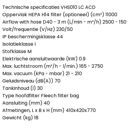
Technische specificaties VHS010 LC ACD
Oppervlak HEPA H14 filter (optioneel) (cm²) 11000
Airflow with hose D40 - 3 m (L/min - m³/h) 2500 - 150
Volt/frequentie (V/Hz) 230/50
IP beschermingsklasse 44
Isolatieklasse I
Stofklasse M
Elektrische aansluitwaarde (kW) 0.9
Max. luchtstroom (m³/h - l/min.) 165 - 2750
Max. vacuum (kPa - mbar) 21 - 210
Geluidsniveau (dB(A)) 70
Tankinhoud (l) 30
Type hoofdfilter Fleech filter bag
Aansluiting (mm) 40
Afmetingen, L x B x H (mm) 410x420x770
Gewicht (kg) 18