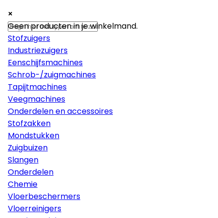
×
×
×
Machines
Geen producten in je winkelmand.
Stofzuigers
Industriezuigers
Eenschijfsmachines
Schrob-/zuigmachines
Tapijtmachines
Veegmachines
Onderdelen en accessoires
Stofzakken
Mondstukken
Zuigbuizen
Slangen
Onderdelen
Chemie
Vloerbeschermers
Vloerreinigers