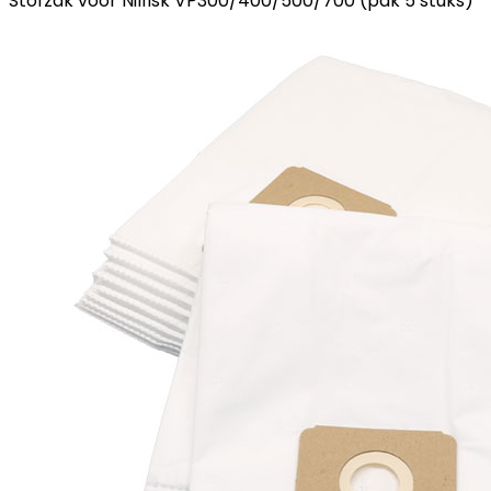
Stofzak voor Nilfisk VP300/400/500/700 (pak 5 stuks)