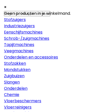
×
×
×
Machines
Geen producten in je winkelmand.
Stofzuigers
Industriezuigers
Eenschijfsmachines
Schrob-/zuigmachines
Tapijtmachines
Veegmachines
Onderdelen en accessoires
Stofzakken
Mondstukken
Zuigbuizen
Slangen
Onderdelen
Chemie
Vloerbeschermers
Vloerreinigers