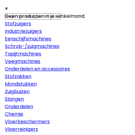
×
×
×
Machines
Geen producten in je winkelmand.
Stofzuigers
Industriezuigers
Eenschijfsmachines
Schrob-/zuigmachines
Tapijtmachines
Veegmachines
Onderdelen en accessoires
Stofzakken
Mondstukken
Zuigbuizen
Slangen
Onderdelen
Chemie
Vloerbeschermers
Vloerreinigers