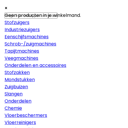
×
×
×
Machines
Geen producten in je winkelmand.
Stofzuigers
Industriezuigers
Eenschijfsmachines
Schrob-/zuigmachines
Tapijtmachines
Veegmachines
Onderdelen en accessoires
Stofzakken
Mondstukken
Zuigbuizen
Slangen
Onderdelen
Chemie
Vloerbeschermers
Vloerreinigers