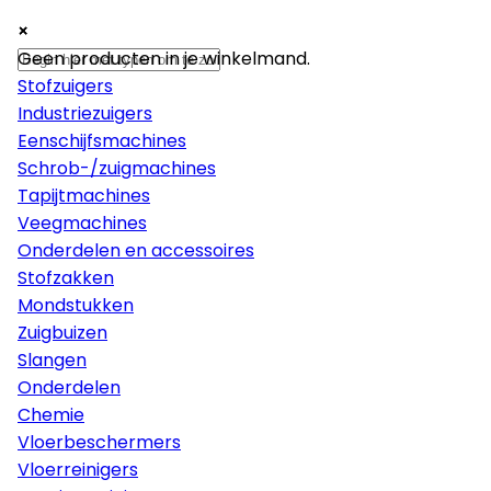
×
×
×
Machines
Geen producten in je winkelmand.
Stofzuigers
Industriezuigers
Eenschijfsmachines
Schrob-/zuigmachines
Tapijtmachines
Veegmachines
Onderdelen en accessoires
Stofzakken
Mondstukken
Zuigbuizen
Slangen
Onderdelen
Chemie
Vloerbeschermers
Vloerreinigers