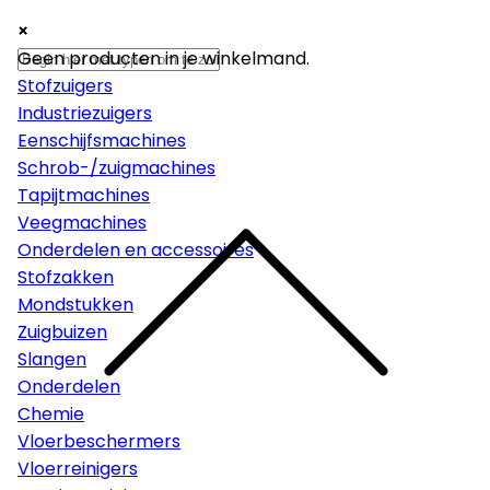
×
×
×
Machines
Geen producten in je winkelmand.
Stofzuigers
Industriezuigers
Eenschijfsmachines
Schrob-/zuigmachines
Tapijtmachines
Veegmachines
Onderdelen en accessoires
Stofzakken
Mondstukken
Zuigbuizen
Slangen
Onderdelen
Chemie
Vloerbeschermers
Vloerreinigers