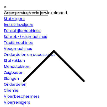
×
×
×
Machines
Geen producten in je winkelmand.
Stofzuigers
Industriezuigers
Eenschijfsmachines
Schrob-/zuigmachines
Tapijtmachines
Veegmachines
Onderdelen en accessoires
Stofzakken
Mondstukken
Zuigbuizen
Slangen
Onderdelen
Chemie
Vloerbeschermers
Vloerreinigers