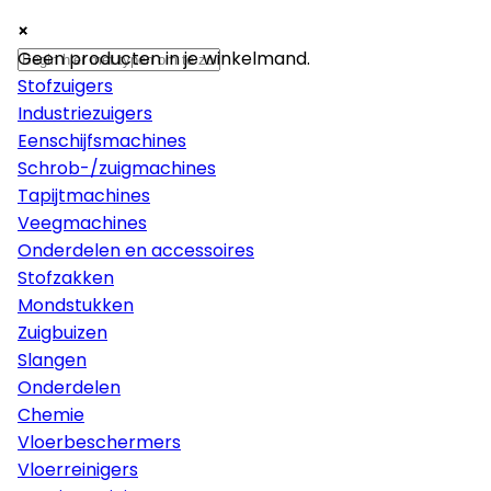
×
×
×
Machines
Geen producten in je winkelmand.
Stofzuigers
Industriezuigers
Eenschijfsmachines
Schrob-/zuigmachines
Tapijtmachines
Veegmachines
Onderdelen en accessoires
Stofzakken
Mondstukken
Zuigbuizen
Slangen
Onderdelen
Chemie
Vloerbeschermers
Vloerreinigers