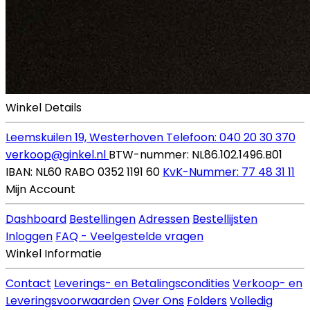
Winkel Details
Leemskuilen 19, Westerhoven
Telefoon: 040 20 30 370
verkoop@ginkel.nl
BTW-nummer: NL86.102.1496.B01
IBAN: NL60 RABO 0352 1191 60
KvK-Nummer: 77 48 31 11
Mijn Account
Dashboard
Bestellingen
Adressen
Bestellijsten
Inloggen
FAQ - Veelgestelde vragen
Winkel Informatie
Contact
Leverings- en Betalingscondities
Verkoop- en
Leveringsvoorwaarden
Over Ons
Folders
Volledig