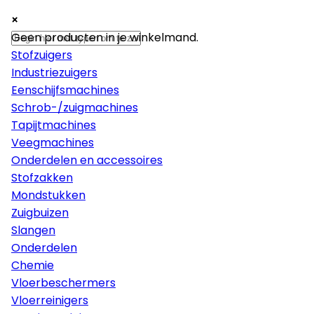
×
×
×
Machines
Geen producten in je winkelmand.
Stofzuigers
Industriezuigers
Eenschijfsmachines
Schrob-/zuigmachines
Tapijtmachines
Veegmachines
Onderdelen en accessoires
Stofzakken
Mondstukken
Zuigbuizen
Slangen
Onderdelen
Chemie
Vloerbeschermers
Vloerreinigers