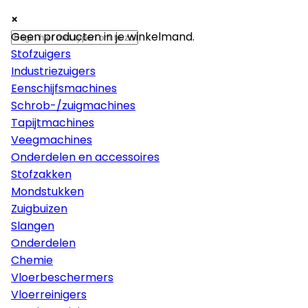
×
×
×
Machines
Geen producten in je winkelmand.
Stofzuigers
Industriezuigers
Eenschijfsmachines
Schrob-/zuigmachines
Tapijtmachines
Veegmachines
Onderdelen en accessoires
Stofzakken
Mondstukken
Zuigbuizen
Slangen
Onderdelen
Chemie
Vloerbeschermers
Vloerreinigers