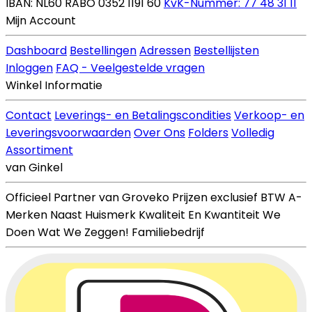
IBAN: NL60 RABO 0352 1191 60
KvK-Nummer: 77 48 31 11
Mijn Account
Dashboard
Bestellingen
Adressen
Bestellijsten
Inloggen
FAQ - Veelgestelde vragen
Winkel Informatie
Contact
Leverings- en Betalingscondities
Verkoop- en
Leveringsvoorwaarden
Over Ons
Folders
Volledig
Assortiment
van Ginkel
Officieel Partner van Groveko
Prijzen exclusief BTW
A-
Merken Naast Huismerk
Kwaliteit En Kwantiteit
We
Doen Wat We Zeggen!
Familiebedrijf