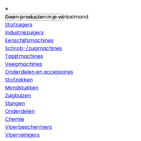
×
×
×
Machines
Geen producten in je winkelmand.
Stofzuigers
Industriezuigers
Eenschijfsmachines
Schrob-/zuigmachines
Tapijtmachines
Veegmachines
Onderdelen en accessoires
Stofzakken
Mondstukken
Zuigbuizen
Slangen
Onderdelen
Chemie
Vloerbeschermers
Vloerreinigers