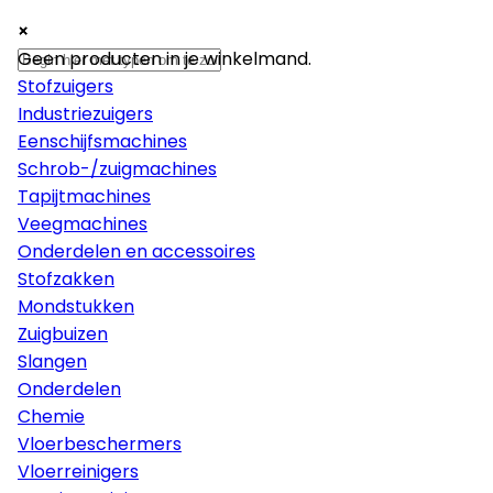
×
×
×
Machines
Geen producten in je winkelmand.
Stofzuigers
Industriezuigers
Eenschijfsmachines
Schrob-/zuigmachines
Tapijtmachines
Veegmachines
Onderdelen en accessoires
Stofzakken
Mondstukken
Zuigbuizen
Slangen
Onderdelen
Chemie
Vloerbeschermers
Vloerreinigers