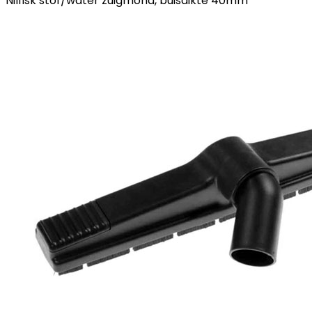
Nilfisk stof/water zuigmond, buisdikte 40mm