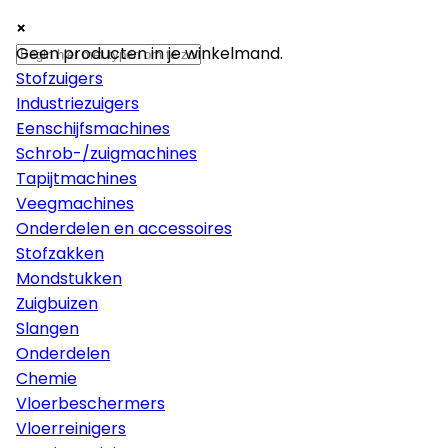
×
×
×
Machines
Geen producten in je winkelmand.
Stofzuigers
Industriezuigers
Eenschijfsmachines
Schrob-/zuigmachines
Tapijtmachines
Veegmachines
Onderdelen en accessoires
Stofzakken
Mondstukken
Zuigbuizen
Slangen
Onderdelen
Chemie
Vloerbeschermers
Vloerreinigers