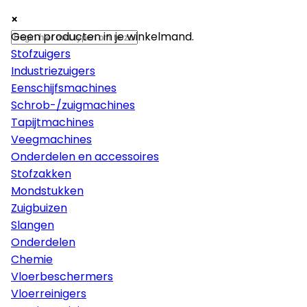
×
×
×
Machines
Geen producten in je winkelmand.
Stofzuigers
Industriezuigers
Eenschijfsmachines
Schrob-/zuigmachines
Tapijtmachines
Veegmachines
Onderdelen en accessoires
Stofzakken
Mondstukken
Zuigbuizen
Slangen
Onderdelen
Chemie
Vloerbeschermers
Vloerreinigers