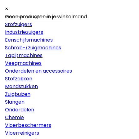
×
×
×
Machines
Geen producten in je winkelmand.
Stofzuigers
Industriezuigers
Eenschijfsmachines
Schrob-/zuigmachines
Tapijtmachines
Veegmachines
Onderdelen en accessoires
Stofzakken
Mondstukken
Zuigbuizen
Slangen
Onderdelen
Chemie
Vloerbeschermers
Vloerreinigers