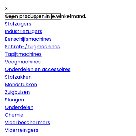
×
×
×
Machines
Geen producten in je winkelmand.
Stofzuigers
Industriezuigers
Eenschijfsmachines
Schrob-/zuigmachines
Tapijtmachines
Veegmachines
Onderdelen en accessoires
Stofzakken
Mondstukken
Zuigbuizen
Slangen
Onderdelen
Chemie
Vloerbeschermers
Vloerreinigers