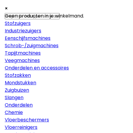
×
×
×
Machines
Geen producten in je winkelmand.
Stofzuigers
Industriezuigers
Eenschijfsmachines
Schrob-/zuigmachines
Tapijtmachines
Veegmachines
Onderdelen en accessoires
Stofzakken
Mondstukken
Zuigbuizen
Slangen
Onderdelen
Chemie
Vloerbeschermers
Vloerreinigers