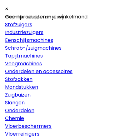
×
×
×
Machines
Geen producten in je winkelmand.
Stofzuigers
Industriezuigers
Eenschijfsmachines
Schrob-/zuigmachines
Tapijtmachines
Veegmachines
Onderdelen en accessoires
Stofzakken
Mondstukken
Zuigbuizen
Slangen
Onderdelen
Chemie
Vloerbeschermers
Vloerreinigers