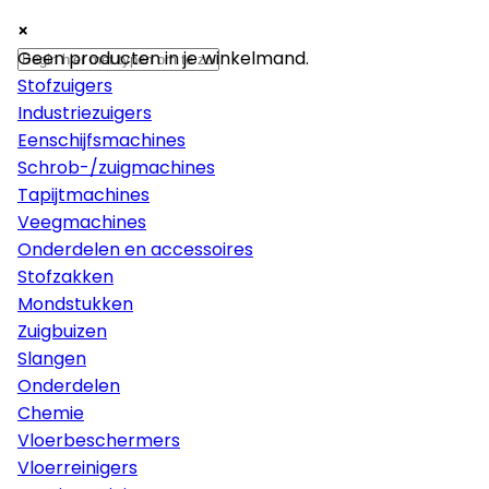
×
×
×
Machines
Geen producten in je winkelmand.
Stofzuigers
Industriezuigers
Eenschijfsmachines
Schrob-/zuigmachines
Tapijtmachines
Veegmachines
Onderdelen en accessoires
Stofzakken
Mondstukken
Zuigbuizen
Slangen
Onderdelen
Chemie
Vloerbeschermers
Vloerreinigers